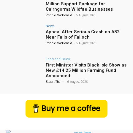
Million Support Package for
Cairngorms Wildfire Businesses
Ronnie MacDonald
-
6 August 2026
News
Appeal After Serious Crash on A82
Near Falls of Falloch
Ronnie MacDonald
-
6 August 2026
Food and Drink
First Minister Visits Black Isle Show as
New £14.25 Million Farming Fund
Announced
Stuart Thain
-
6 August 2026
Buy me a coffee