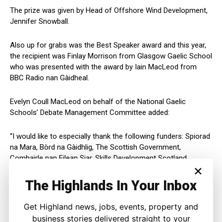
The prize was given by Head of Offshore Wind Development,
Jennifer Snowball.
Also up for grabs was the Best Speaker award and this year,
the recipient was Finlay Morrison from Glasgow Gaelic School
who was presented with the award by Iain MacLeod from
BBC Radio nan Gàidheal.
Evelyn Coull MacLeod on behalf of the National Gaelic
Schools’ Debate Management Committee added:
“I would like to especially thank the following funders: Spiorad
na Mara, Bòrd na Gàidhlig, The Scottish Government,
Comhairle nan Eilean Siar, Skills Development Scotland,
×
Education Scotland, Glasgow City Council and Stòrlann
Nàiseanta.
The Highlands In Your Inbox
“After Portree High School’s success and an impressive level
Get Highland news, jobs, events, property and
of Debate throughout the competition we are looking forward
business stories delivered straight to your