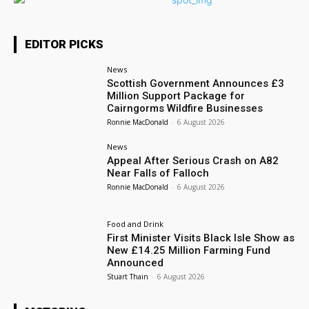
EDITOR PICKS
News
Scottish Government Announces £3
Million Support Package for
Cairngorms Wildfire Businesses
Ronnie MacDonald
-
6 August 2026
News
Appeal After Serious Crash on A82
Near Falls of Falloch
Ronnie MacDonald
-
6 August 2026
Food and Drink
First Minister Visits Black Isle Show as
New £14.25 Million Farming Fund
Announced
Stuart Thain
-
6 August 2026