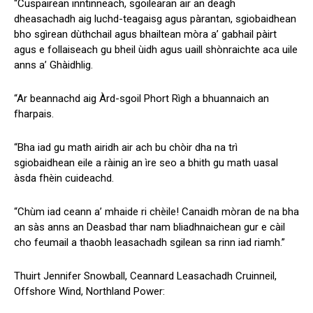
“Cuspairean inntinneach, sgoilearan air an deagh
dheasachadh aig luchd-teagaisg agus pàrantan, sgiobaidhean
bho sgìrean dùthchail agus bhailtean mòra a’ gabhail pàirt
agus e follaiseach gu bheil ùidh agus uaill shònraichte aca uile
anns a’ Ghàidhlig.
“Ar beannachd aig Àrd-sgoil Phort Rìgh a bhuannaich an
fharpais.
“Bha iad gu math airidh air ach bu chòir dha na trì
sgiobaidhean eile a ràinig an ìre seo a bhith gu math uasal
àsda fhèin cuideachd.
“Chùm iad ceann a’ mhaide ri chèile! Canaidh mòran de na bha
an sàs anns an Deasbad thar nam bliadhnaichean gur e càil
cho feumail a thaobh leasachadh sgilean sa rinn iad riamh.”
Thuirt Jennifer Snowball, Ceannard Leasachadh Cruinneil,
Offshore Wind, Northland Power: