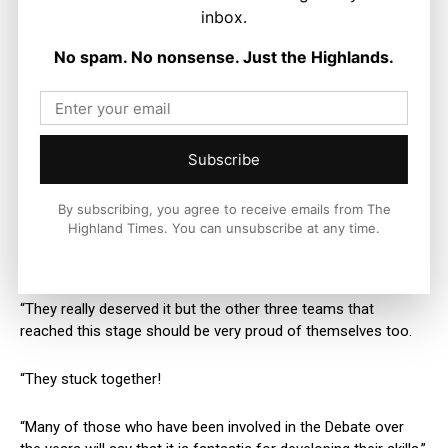
to 2025!”
inbox.
On behalf of the judges, Iain MacAulay said:
No spam. No nonsense. Just the Highlands.
“As judges, we were delighted with the standard of the debate
this year. Interesting topics, pupils well prepared by teachers
and parents, teams from rural areas and big cities taking part
Subscribe
and it is obvious that they all have a special interest and pride
in Gaelic.
By subscribing, you agree to receive emails from The
Highland Times. You can unsubscribe at any time.
“Congratulations to Portree High School who won the
competition.
“They really deserved it but the other three teams that
reached this stage should be very proud of themselves too.
“They stuck together!
“Many of those who have been involved in the Debate over