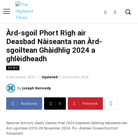
Àrd-sgoil Phort Rìgh air
Deasbad Nàiseanta nan Àrd-
sgoiltean Ghàidhlig 2024 a
ghlèidheadh
NEWS
3 December 2024
Updated:
3 December 2024
By
Joseph Kennedy
Facebook
X
Pinterest
National Schools Gaelic Debate Final 2024 Deasbad Gàidhlig Nàiseanta nan
Àrd-sgoiltean 2024 28 November 2024. Pic- Andrew Cowan/Scottish
Parliament