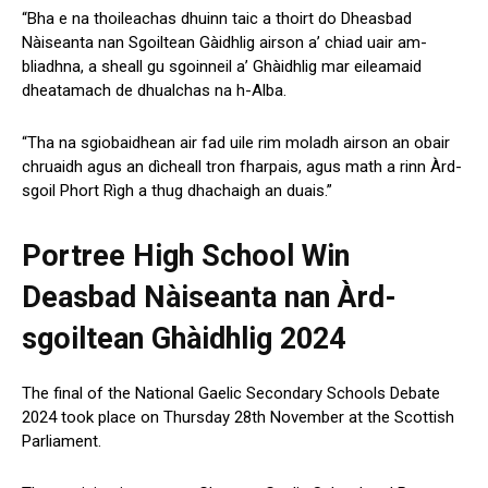
“Bha e na thoileachas dhuinn taic a thoirt do Dheasbad
Nàiseanta nan Sgoiltean Gàidhlig airson a’ chiad uair am-
bliadhna, a sheall gu sgoinneil a’ Ghàidhlig mar eileamaid
dheatamach de dhualchas na h-Alba.
“Tha na sgiobaidhean air fad uile rim moladh airson an obair
chruaidh agus an dìcheall tron ​​fharpais, agus math a rinn Àrd-
sgoil Phort Rìgh
a thug dhachaigh an duais.”
Portree High School Win
Deasbad Nàiseanta nan Àrd-
sgoiltean Ghàidhlig 2024
The final of the National Gaelic Secondary Schools Debate
2024 took place on Thursday 28th November at the Scottish
Parliament.