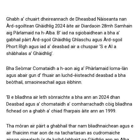
Ghabh a’ chuairt dheireannach de Dheasbad Nàiseanta nan
Àrd-sgoiltean Ghàidhlig 2024 àite air Diardaoin 28mh Samhain
aig Pàrlamaid na h-Alba. B’ iad na sgiobaidhean a bha a’
gabhail pàirt Àrd-sgoil Ghàidhlig Ghlaschu agus Àrd-sgoil
Phort Rìgh agus iad a’ deasbad air a chuspair ‘S e AI a
shàbhalas a’ Ghàidhlig’.
Bha Seòmar Comataidh a h-aon aig a’ Phàrlamaid loma-làn
agus abair gun d’ fhuair an luchd-èisteachd deasbad a bha
beòthail, smaoineachail agus èibhinn.
‘B e blìadhna air leth sònraichte a bha ann an 2024 dhan
Deasbad agus a’ chomataidh a’ comharrachadh còig bliadhna
fichead on a ghabh a’ chiad fharpais àite ann an 1999.
Tha mòran air pàirt a ghabhail thar nam bliadhnaichean agus e
air fhaicinn mar aon de na tachartasan as cudromaiche
airson ginealach ùr de luchd-labhairt na Gàidhlig ann an Alba.