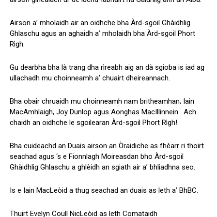
Airson a’ mholaidh air an oidhche bha Àrd-sgoil Ghàidhlig
Ghlaschu agus an aghaidh a’ mholaidh bha Àrd-sgoil Phort
Rìgh.
Gu dearbha bha là trang dha rìreabh aig an dà sgioba is iad ag
ullachadh mu choinneamh a’ chuairt dheireannach.
Bha obair chruaidh mu choinneamh nam britheamhan; Iain
MacAmhlaigh, Joy Dunlop agus Aonghas MacIllinnein. Ach
chaidh an oidhche le sgoilearan Àrd-sgoil Phort Rìgh!
Bha cuideachd an Duais airson an Òraidiche as fhèarr ri thoirt
seachad agus ‘s e Fionnlagh Moireasdan bho Àrd-sgoil
Ghàidhlig Ghlaschu a ghlèidh an sgiath air a’ bhliadhna seo.
Is e Iain MacLeòid a thug seachad an duais as leth a’ BhBC.
Thuirt Evelyn Coull NicLeòid as leth Comataidh