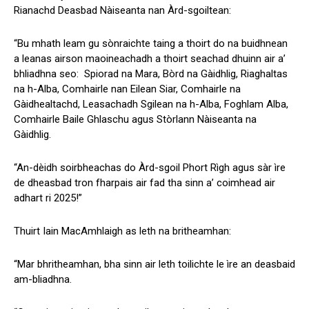
Rianachd Deasbad Nàiseanta nan Àrd-sgoiltean:
“Bu mhath leam gu sònraichte taing a thoirt do na buidhnean
a leanas airson maoineachadh a thoirt seachad dhuinn air a’
bhliadhna seo: Spiorad na Mara, Bòrd na Gàidhlig, Riaghaltas
na h-Alba, Comhairle nan Eilean Siar, Comhairle na
Gàidhealtachd, Leasachadh Sgilean na h-Alba, Foghlam Alba,
Comhairle Baile Ghlaschu agus Stòrlann Nàiseanta na
Gàidhlig.
“An-dèidh soirbheachas do Àrd-sgoil Phort Rìgh
agus sàr ìre
de dheasbad tron fharpais air fad tha sinn a’ coimhead air
adhart ri 2025!”
Thuirt Iain MacAmhlaigh as leth na britheamhan:
“Mar bhritheamhan, bha sinn air leth toilichte le ìre an deasbaid
am-bliadhna.