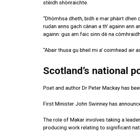
stèidh shònraichte.
“Dhòmhsa dheth, bidh e mar phàirt dhen 
rudan anns gach cànan a th’ againn ann a
againn: gus am faic sinn dè na còmhraid
“Abair thusa gu bheil mi a’ coimhead air adh
Scotland’s national p
Poet and author Dr Peter Mackay has been
First Minister John Swinney has announce
The role of Makar involves taking a leader
producing work relating to significant nat