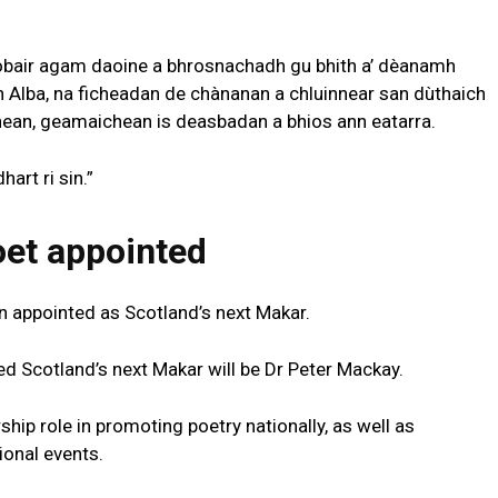
obair agam daoine a bhrosnachadh gu bhith a’ dèanamh
n Alba, na ficheadan de chànanan a chluinnear san dùthaich
hean, geamaichean is deasbadan a bhios ann eatarra.
art ri sin.”
oet appointed
 appointed as Scotland’s next Makar.
d Scotland’s next Makar will be Dr Peter Mackay.
ship role in promoting poetry nationally, as well as
ional events.