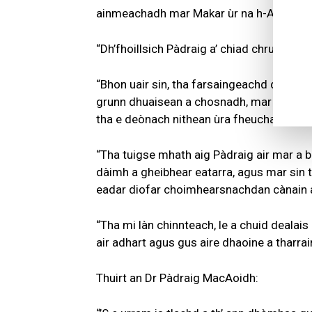
ainmeachadh mar Makar ùr na h-Alba.
“Dh’fhoillsich Pàdraig a’ chiad chruinnea
“Bhon uair sin, tha farsaingeachd de luchd
grunn dhuaisean a chosnadh, mar thoradh 
tha e deònach nithean ùra fheuchainn le c
“Tha tuigse mhath aig Pàdraig air mar a bh
dàimh a gheibhear eatarra, agus mar sin t
eadar diofar choimhearsnachdan cànain ai
“Tha mi làn chinnteach, le a chuid dealais
air adhart agus gus aire dhaoine a tharrai
Thuirt an Dr Pàdraig MacAoidh: