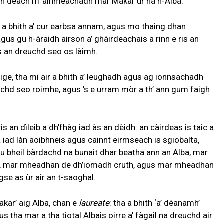
gun deach m’ ainmeachadh mar Makar ùr na h-Alba.
n a bhith a’ cur earbsa annam, agus mo thaing dhan
gus gu h-àraidh airson a’ ghàirdeachais a rinn e ris an
s an dreuchd seo os làimh.
ige, tha mi air a bhith a’ leughadh agus ag ionnsachadh
chd seo roimhe, agus ’s e urram mòr a th’ ann gum faigh
s an dìleib a dh’fhàg iad às an dèidh: an càirdeas is taic a
a iad làn aoibhneis agus cainnt eirmseach is sgiobalta,
 gu bheil bàrdachd na bunait dhar beatha ann an Alba, mar
dh, mar mheadhan de dh’iomadh cruth, agus mar mheadhan
igse as ùr air an t-saoghal.
akar’ aig Alba, chan e
laureate
: tha a bhith ‘a’ dèanamh’
 tha mar a tha tiotal Albais oirre a’ fàgail na dreuchd air