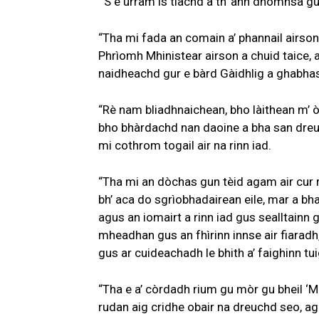
“’S e urram is tlachd a th’ ann dhòmhsa 
“Tha mi fada an comain a’ phannail airso
Phrìomh Mhinistear airson a chuid taice, a
naidheachd gur e bàrd Gàidhlig a ghabha
“Rè nam bliadhnaichean, bho làithean m’ ò
bho bhàrdachd nan daoine a bha san dreu
mi cothrom togail air na rinn iad.
“Tha mi an dòchas gun tèid agam air cur ri
bh’ aca do sgrìobhadairean eile, mar a bh
agus an iomairt a rinn iad gus sealltainn
mheadhan gus an fhìrinn innse air fiara
gus ar cuideachadh le bhith a’ faighinn tu
“Tha e a’ còrdadh rium gu mòr gu bheil ‘M
rudan aig cridhe obair na dreuchd seo, agus