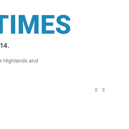
TIMES
14.
he Highlands and