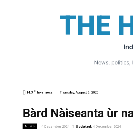
THE 
In
News, politics,
C
14.3
Inverness
Thursday, August 6, 2026
Bàrd Nàiseanta ùr n
4 December 2024
Updated:
4 December 2024
NEWS