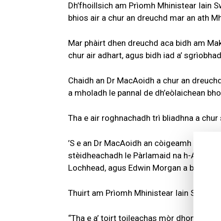
Dh’fhoillsich am Prìomh Mhinistear Iain 
bhios air a chur an dreuchd mar an ath Mh
Mar phàirt dhen dreuchd aca bidh am Mak
chur air adhart, agus bidh iad a’ sgrìob
Chaidh an Dr MacAoidh a chur an dreuchd 
a mholadh le pannal de dh’eòlaichean bho 
Tha e air roghnachadh trì bliadhna a chu
’S e an Dr MacAoidh an còigeamh neach a 
stèidheachadh le Pàrlamaid na h-Alba ann 
Lochhead, agus Edwin Morgan a bha san 
Thuirt am Prìomh Mhinistear Iain Swinney
“Tha e a’ toirt toileachas mòr dhomh gur