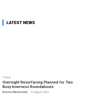
X
Pinterest
WhatsApp
LATEST NEWS
Travel
Overnight Resurfacing Planned for Two
Busy Inverness Roundabouts
Ronnie MacDonald
-
6 August 2026