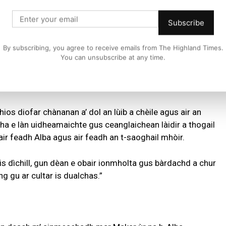
Subscribe
chadh aige, Gu Leòr, ann an 2015.
By subscribing, you agree to receive emails from The Highland Times.
You can unsubscribe at any time.
-leughaidh air ùidh mhòr a thogail na obair, agus tha e air
air dàin làn tùsalachd agus mireanachd agus ri linn mar a
ainnt is cànan.
ios diofar chànanan a’ dol an lùib a chèile agus air an
ha e làn uidheamaichte gus ceanglaichean làidir a thogail
r feadh Alba agus air feadh an t-saoghail mhòir.
 is dìchill, gun dèan e obair ionmholta gus bàrdachd a chur
ng gu ar cultar is dualchas.”