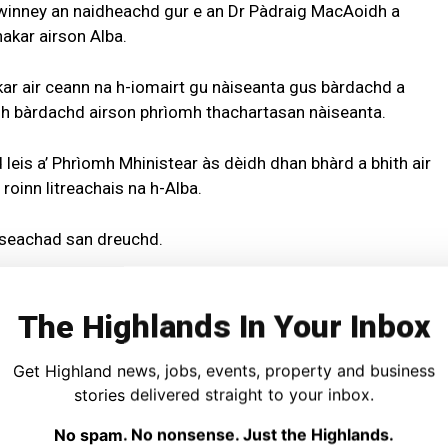
Swinney an naidheachd gur e an Dr Pàdraig MacAoidh a
akar airson Alba.
ar air ceann na h-iomairt gu nàiseanta gus bàrdachd a
hadh bàrdachd airson phrìomh thachartasan nàiseanta.
leis a’ Phrìomh Mhinistear às dèidh dhan bhàrd a bhith air
roinn litreachais na h-Alba.
r seachad san dreuchd.
tha air a bhith san dreuchd seo bho chaidh a
an 2004, agus b’ iad Kathleen Jamie, Jackie Kay, Liz
The Highlands In Your Inbox
dreuchd roimhe.
Get Highland news, jobs, events, property and business
:
stories delivered straight to your inbox.
No spam. No nonsense. Just the Highlands.
 e am bàrd Gàidhlig Pàdraig MacAoidh a chaidh